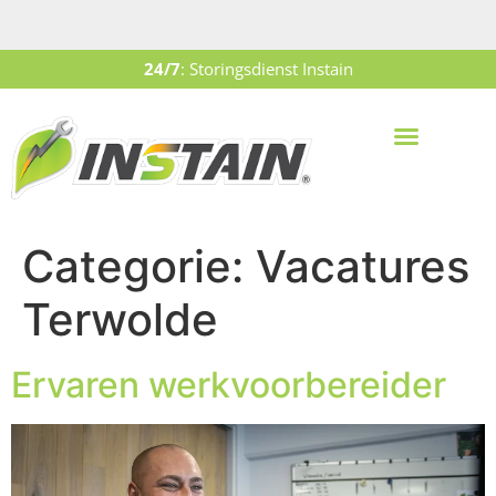
24/7
: Storingsdienst Instain
Categorie:
Vacatures
Terwolde
Ervaren werkvoorbereider