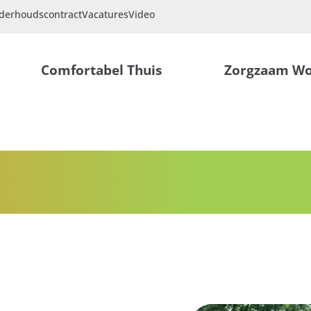
derhoudscontract
Vacatures
Video
Comfortabel Thuis
Zorgzaam W