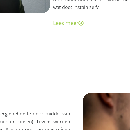
wat doet Instain zelf?
Lees meer
ergiebehoefte door middel van
men en koelen). Tevens worden
g. Alle kantoren en magazijnen