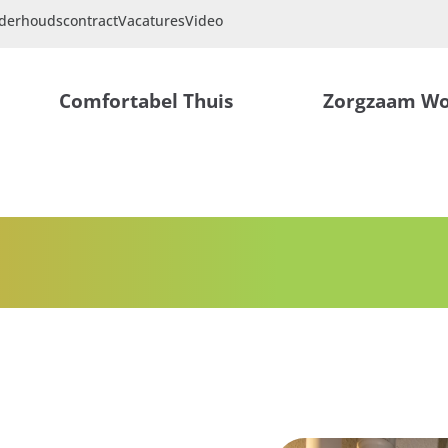
derhoudscontract
Vacatures
Video
Comfortabel Thuis
Zorgzaam W